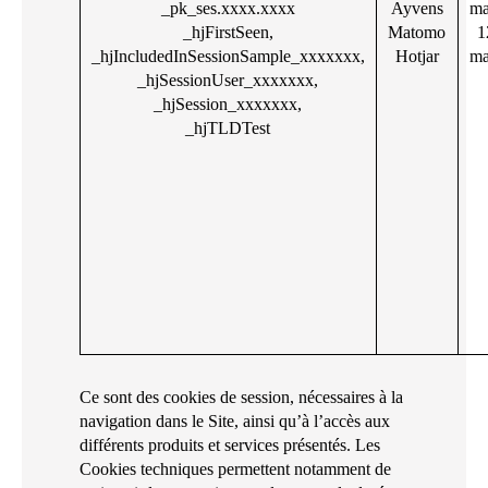
_pk_ses.xxxx.xxxx
Ayvens
m
_hjFirstSeen,
Matomo
1
_hjIncludedInSessionSample_xxxxxxx,
Hotjar
m
_hjSessionUser_xxxxxxx,
_hjSession_xxxxxxx,
_hjTLDTest
Ce sont des cookies de session, nécessaires à la
navigation dans le Site, ainsi qu’à l’accès aux
différents produits et services présentés. Les
Cookies techniques permettent notamment de