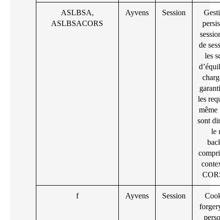
ASLBSA,
Ayvens
Session
Gesti
ASLBSACORS
persi
session
de ses
les s
d’équi
charg
garant
les req
même u
sont di
le
bac
compri
conte
CORS
f
Ayvens
Session
Cook
forge
perso