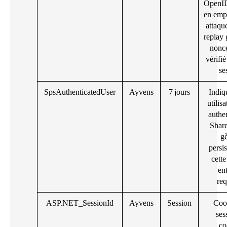
OpenI
en emp
attaqu
replay 
nonc
vérifi
se
SpsAuthenticatedUser
Ayvens
7 jours
Indiq
utilis
authen
Share
gè
persi
cette
ent
req
ASP.NET_SessionId
Ayvens
Session
Coo
ses
co