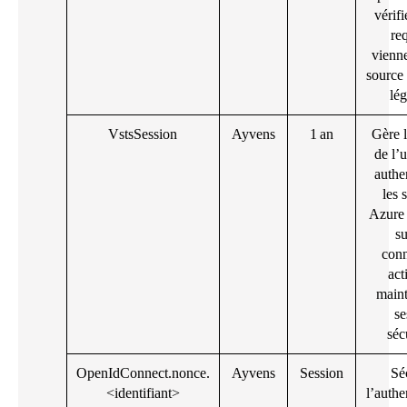
vérifi
re
vienn
source 
lég
VstsSession
Ayvens
1 an
Gère l
de l’u
authen
les 
Azure
su
con
act
maint
se
séc
OpenIdConnect.nonce.
Ayvens
Session
Sé
<identifiant>
l’authe