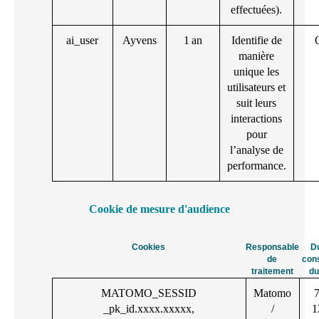
effectuées).
ai_user
Ayvens
1 an
Identifie de
manière
unique les
utilisateurs et
suit leurs
interactions
pour
l’analyse de
performance.
Cookie de mesure d'audience
Cookies
Responsable
D
de
con
traitement
du
MATOMO_SESSID
Matomo
7
_pk_id.xxxx.xxxxx,
/
1