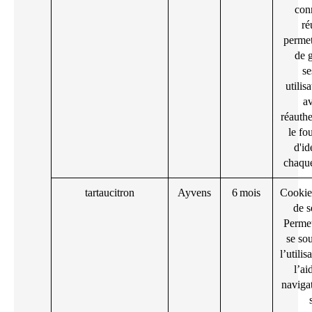
con
ré
permet
de g
se
utilis
av
réauthe
le fo
d'id
chaque
tartaucitron
Ayvens
6 mois
Cookie 
de s
Permet
se so
l’utilis
l’ai
navigat